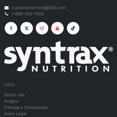
customerservice@si03.com
1-866-333-7403
Início
Sobre nós
Artigos
Entrega e Devoluções
Aviso Legal