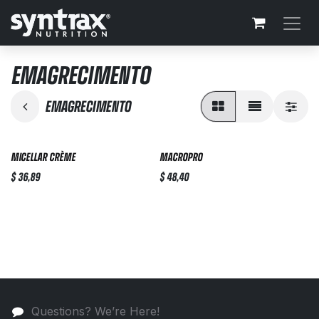
Skip to Content
EMAGRECIMENTO
EMAGRECIMENTO
MICELLAR CRÈME
MACROPRO
$
36,89
$
48,40
Questions? We’re Here!