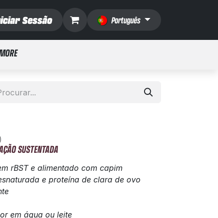
niciar Sessão
Português
 MORE
)
RAÇÃO SUSTENTADA
sem rBST e alimentado com capim
snaturada e proteína de clara de ovo
nte
or em água ou leite