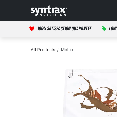
Skip to Content
Início
Produtos
M
100% SATISFACTION GUARANTEE
LOW
All Products
Matrix