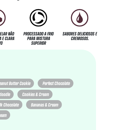
ELAR NÃO
PROCESSADO A FRIO
SABORES DELICIOSOS E
 E CLARA
PARA MISTURA
CREMOSOS.
VO
SUPERIOR
eanut Butter Cookie
Perfect Chocolate
doodle
Cookies & Cream
lk Chocolate
Bananas & Cream
ream