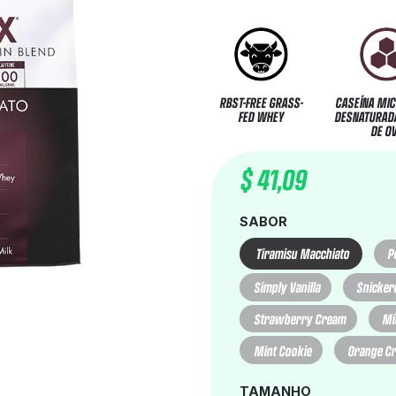
RBST-FREE GRASS-
CASEÍNA MIC
FED WHEY
DESNATURADA
DE O
$
41,09
SABOR
Tiramisu Macchiato
P
Simply Vanilla
Snicker
Strawberry Cream
Mi
Mint Cookie
Orange C
TAMANHO