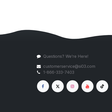
Questions? We’re Here!
customerservice@si03.com
1-866-333-7403