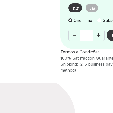
2 LB
5 LB
One Time
Subsc
Termos e Condições
100% Satisfaction Guarant
Shipping: 2-5 business day
method)