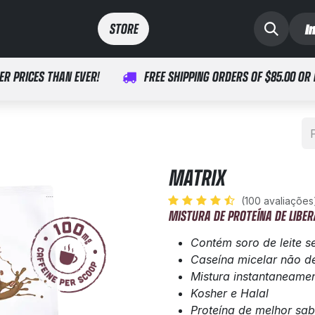
I
arcação
Médico
STORE​​
ER PRICES THAN EVER!
FREE SHIPPING ORDERS OF $85.00 OR
MATRIX
(100 avaliações
MISTURA DE PROTEÍNA DE LIBE
Contém soro de leite 
Caseína micelar não de
Mistura instantaneame
Kosher e Halal
Proteína de melhor sab