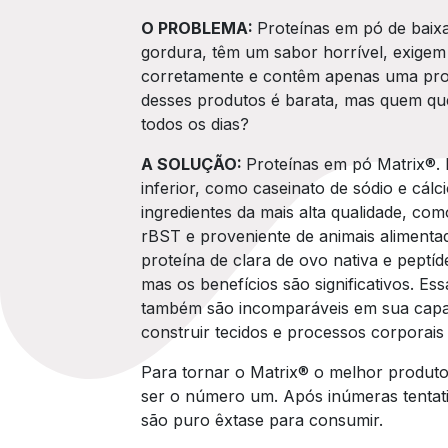
O PROBLEMA:
Proteínas em pó de baixa
gordura, têm um sabor horrível, exigem 
corretamente e contêm apenas uma prote
desses produtos é barata, mas quem que
todos os dias?
A SOLUÇÃO:
Proteínas em pó Matrix®. 
inferior, como caseinato de sódio e cálc
ingredientes da mais alta qualidade, como 
rBST e proveniente de animais alimenta
proteína de clara de ovo nativa e peptíd
mas os benefícios são significativos. E
também são incomparáveis em sua capa
construir tecidos e processos corporais 
Para tornar o Matrix® o melhor produt
ser o número um. Após inúmeras tentati
são puro êxtase para consumir.