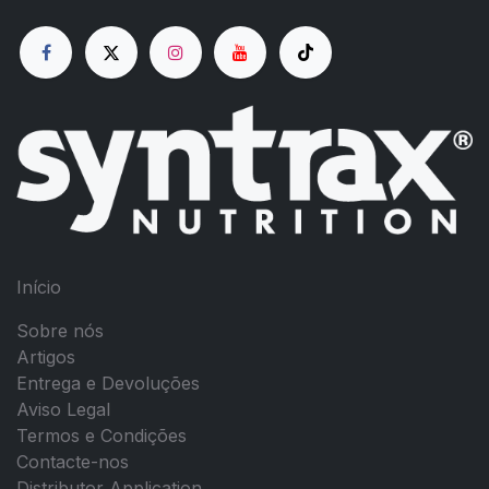
Início
Sobre nós
Artigos
Entrega e Devoluções
Aviso Legal
Termos e Condições
Contacte-nos
Distributor Application