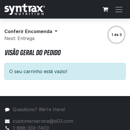
Skip to Content
Conferir Encomenda
1 de 3
Next: Entrega
VISÃO GERAL DO PEDIDO
O seu carrinho está vazio!
Questions? We’re Here!
customerservice@si03.com
1-866-333-7403