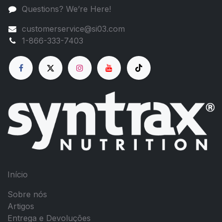
Questions? We’re Here!
customerservice@si03.com
1-866-333-7403
Início
Sobre nós
Artigos
Entrega e Devoluções