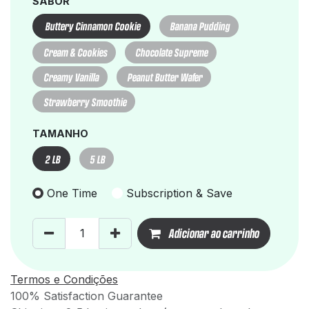
SABOR
Buttery Cinnamon Cookie
Banana Pudding
Cream & Cookies
Chocolate Supreme
Creamy Vanilla
Peanut Butter Wafer
Strawberry Smoothie
TAMANHO
2 LB
5 LB
One Time
Subscription & Save
Adicionar ao carrinho
Termos e Condições
100% Satisfaction Guarantee