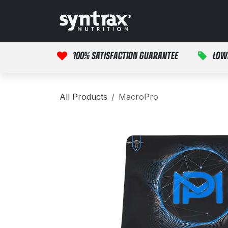
Skip to Content
Início
Produtos
M
100% SATISFACTION GUARANTEE
LOW
All Products
MacroPro