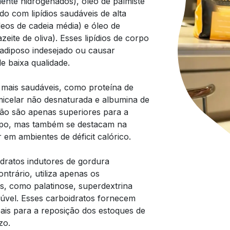
mente hidrogenados), óleo de palmiste
do com lipídios saudáveis de alta
deos de cadeia média) e óleo de
zeite de oliva). Esses lipídios de corpo
adiposo indesejado ou causar
 baixa qualidade.
mais saudáveis, como proteína de
micelar não desnaturada e albumina de
ão são apenas superiores para a
rpo, mas também se destacam na
 em ambientes de déficit calórico.
dratos indutores de gordura
ntrário, utiliza apenas os
s, como palatinose, superdextrina
olúvel. Esses carboidratos fornecem
eais para a reposição dos estoques de
zo.