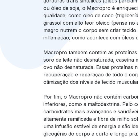
gorduras trans sintéticas (óleos parcial
ou óleo de soja, o Macropro é enriqueci
qualidade, como óleo de coco (triglicerí
girassol com alto teor oleico (pense no a
magro nutrem o corpo sem criar tecido 
inflamação, como acontece com óleos de
Macropro também contém as proteínas 
soro de leite não desnaturada, caseína 
ovo não desnaturada. Essas proteínas n
recuperação e reparação de todo o co
otimização dos níveis de tecido muscular
Por fim, o Macropro não contém carboi
inferiores, como a maltodextrina. Pelo co
carboidratos mais avançados e saudávei
altamente ramificada e fibra de milho s
uma infusão estável de energia e são id
glicogênio do corpo a curto e longo pra