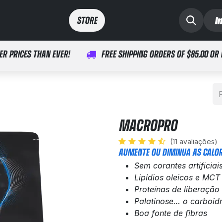
I
arcação
Médico
STORE​​
ER PRICES THAN EVER!
FREE SHIPPING ORDERS OF $85.00 OR
MACROPRO
(11 avaliações)
AUMENTE OU DIMINUA AS CALOR
Sem corantes artificiai
Lipídios oleicos e MCT
Proteínas de liberação
Palatinose… o carboidr
Boa fonte de fibras