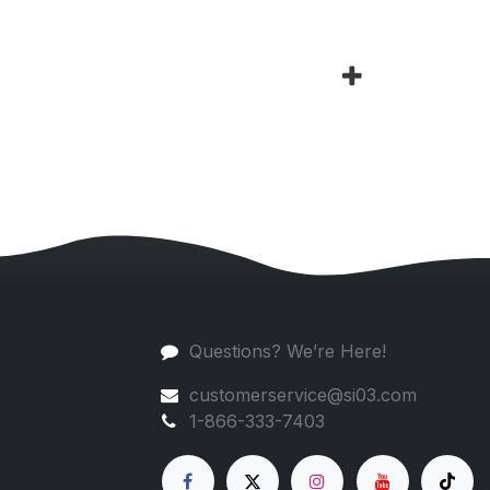
Questions? We’re Here!
customerservice@si03.com
1-866-333-7403