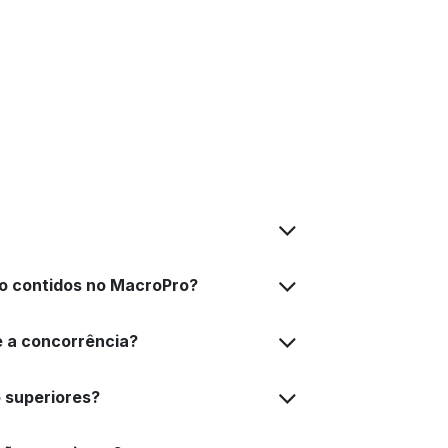
ão contidos no MacroPro?
e a concorrência?
o superiores?