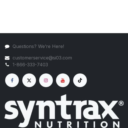
Questions? We’re Here!
customerservice@si03.com
1-866-333-7403