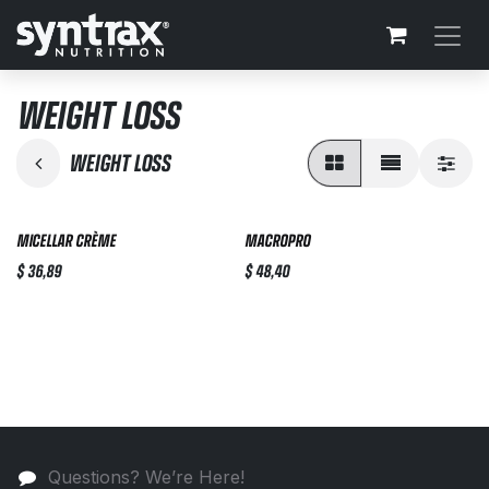
Перейти к содержимому
WEIGHT LOSS
WEIGHT LOSS
MICELLAR CRÈME
MACROPRO
$
36,89
$
48,40
Questions? We’re Here!