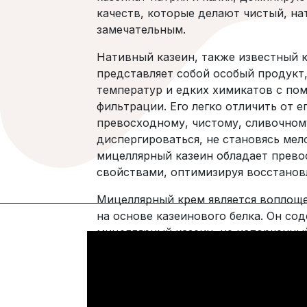
качеств, которые делают чистый, на
замечательным.
Нативный казеин, также известный 
представляет собой особый продукт
температур и едких химикатов с п
фильтрации. Его легко отличить от 
превосходному, чистому, сливочном
диспергироваться, не становясь мел
мицеллярный казеин обладает прев
свойствами, оптимизируя восстанов
Мицеллярный крем является воплощ
на основе казеинового белка. Он со
мицеллярный казеин, не испорченный
качества. Мицеллярный крем мгнове
кремовую, гладкую консистенцию и 
молочный коктейль.