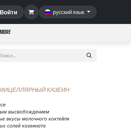
Войти
русский язык
 MORE
 МИЦЕЛЛЯРНЫЙ КАЗЕИН
тся
ным высвобождением
е вкусы молочного коктейля
ых солей казеината