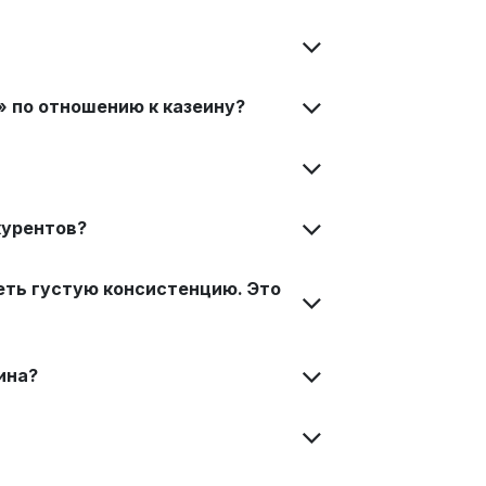
 по отношению к казеину?
курентов?
меть густую консистенцию. Это
ина?