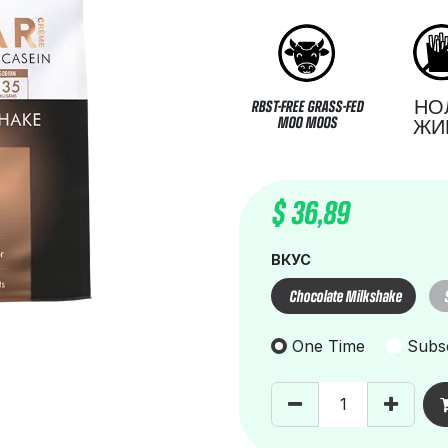
НО
RBST-FREE GRASS-FED
MOO MOOS
ЖИ
$
36,89
ВКУС
Chocolate Milkshake
One Time
Subsc