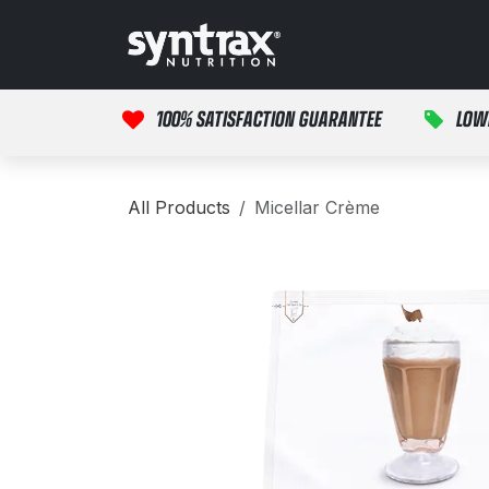
Перейти к содержимому
Главная
продук
100% SATISFACTION GUARANTEE
LOW
All Products
Micellar Crème