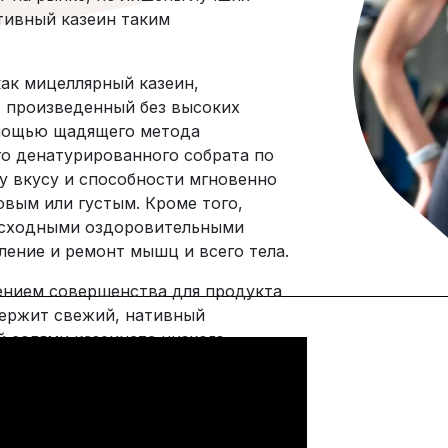
тивный казеин таким
как мицеллярный казеин,
, произведенный без высоких
омощью щадящего метода
его денатурированного собрата по
у вкусу и способности мгновенно
овым или густым. Кроме того,
осходными оздоровительными
ление и ремонт мышц и всего тела.
ением совершенства для продукта
держит свежий, нативный
 солями казеината низкого
нно размешивается ложкой, имеет
по вкусу напоминает настоящий