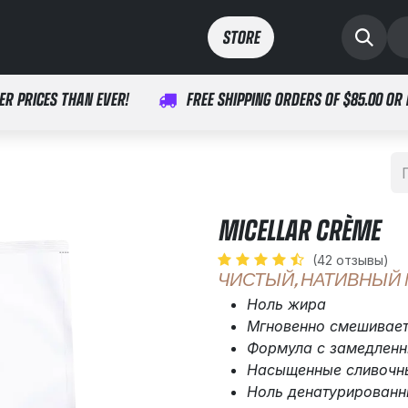
ты
спорт
здоровье
STORE​​
ER PRICES THAN EVER!
FREE SHIPPING ORDERS OF $85.00 OR
MICELLAR CRÈME
(42 отзывы)
ЧИСТЫЙ, НАТИВНЫЙ
Ноль жира
Мгновенно смешивае
Формула с замедлен
Насыщенные сливочны
Ноль денатурированн