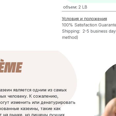
объем
:
2 LB
Условия и положения
100% Satisfaction Guarant
Shipping: 2-5 business day
method)
ÈME
азеин является одним из самых
ных человеку. К сожалению,
огут изменить или денатурировать
ованные казеины, такие как
т на рынке, но лишены лучших