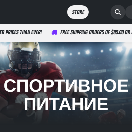
ты
спорт
здоровье
STORE​​
ER PRICES THAN EVER!
FREE SHIPPING ORDERS OF $85.00 OR
СПОРТИВНОЕ
ПИТАНИЕ