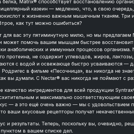
 белка, Matrix® способствует восстановлению органи
мицеллярный казеин — медленно, что, в свою очередь,
нокислот к жизненно важным мышечным тканям. Три и
Втрое, как тут можно ошибиться?
 для вас эту пятиминутную милю, но мы предлагаем 
я и может помочь вашим мышцам быстрее восстановит
ки анаболических и иммунных процессов организма. 
 протеина, не содержит углеводов, жиров, лактозы, 
аются с водой и освежающе быстро усваиваются — да
 Родригес в фильме «Песочница», вы никогда не знает
ак вы думали. С Nectar® вас никогда не поймают с ра
е качество ингредиентов для всей продукции Syntrax
восхитительным и максимально соответствующим своем
с — а это ещё очень важно — мы с удовольствием по
 что ваши вкусовые рецепторы получат некачественны
кус и результаты. Теперь, поскольку вы, очевидно, р
пунктом в вашем списке дел.