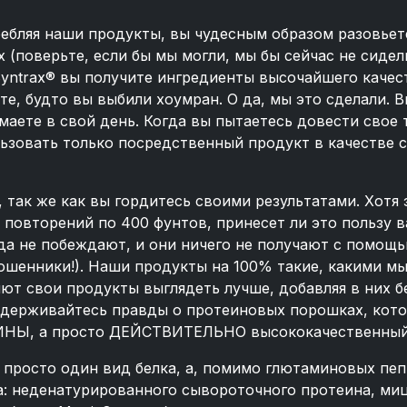
ребляя наши продукты, вы чудесным образом разовье
(поверьте, если бы мы могли, мы бы сейчас не сидел
ntrax® вы получите ингредиенты высочайшего качест
те, будто вы выбили хоумран. О да, мы это сделали.
аете в свой день. Когда вы пытаетесь довести свое 
ьзовать только посредственный продукт в качестве 
 так же как вы гордитесь своими результатами. Хотя 
0 повторений по 400 фунтов, принесет ли это пользу
гда не побеждают, и они ничего не получают с помо
мошенники!). Наши продукты на 100% такие, какими м
ют свои продукты выглядеть лучше, добавляя в них б
ридерживайтесь правды о протеиновых порошках, к
НЫ, а просто ДЕЙСТВИТЕЛЬНО высококачественный 
 просто один вид белка, а, помимо глютаминовых пеп
: неденатурированного сывороточного протеина, миц