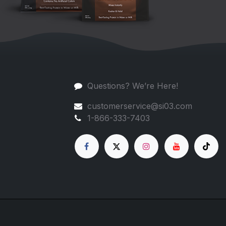
Questions? We’re Here!
customerservice@si03.com
1-866-333-7403