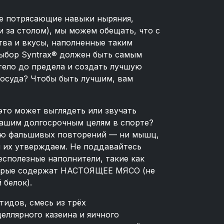
те потрясающие навыки ныряния,
и за столом), мы можем обещать, что с
ва и вкусы, наполненные таким
 Выбор Syntrax® должен быть самым
тело до предела и создать лучшую
сосуда? Чтобы быть лучшим, вам
это может выглядеть или звучать
 вашим долгосрочным целям в спорте?
щью фальшивых повторений — ни мышц,
ы их утверждаем. Не поддавайтесь
есполезные наполнители, такие как
оторые содержат НАСТОЯЩЕЕ МЯСО (не
белок).
тидов, смесь из трёх
еллярного казеина и яичного