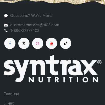
Questions? We’re Here!
customerservice@si03.com
1-866-333-7403
Главная
О нас