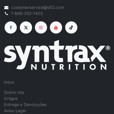
customerservice@si03.com
1-866-333-7403
Início
Sobre nós
Artigos
Entrega e Devoluções
Aviso Legal