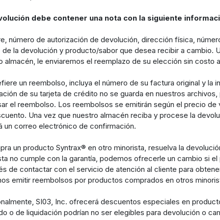
volución debe contener una nota con la siguiente informaci
, número de autorización de devolución, dirección física, número
 de la devolución y producto/sabor que desea recibir a cambio. 
o almacén, le enviaremos el reemplazo de su elección sin costo a
efiere un reembolso, incluya el número de su factura original y la i
ación de su tarjeta de crédito no se guarda en nuestros archivos, 
ar el reembolso. Los reembolsos se emitirán según el precio de v
cuento. Una vez que nuestro almacén reciba y procese la devoluci
rá un correo electrónico de confirmación.
pra un producto Syntrax® en otro minorista, resuelva la devolució
sta no cumple con la garantía, podemos ofrecerle un cambio si e
s de contactar con el servicio de atención al cliente para obten
s emitir reembolsos por productos comprados en otros minoris
nalmente, SI03, Inc. ofrecerá descuentos especiales en producto
do o de liquidación podrían no ser elegibles para devolución o camb