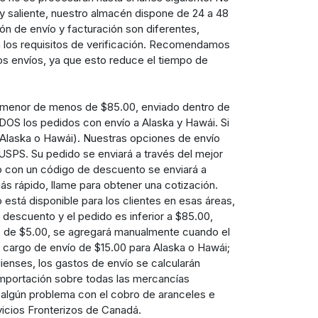
 y saliente, nuestro almacén dispone de 24 a 48
ón de envío y facturación son diferentes,
o a los requisitos de verificación. Recomendamos
los envíos, ya que esto reduce el tiempo de
or menor de menos de $85.00, enviado dentro de
TODOS los pedidos con envío a Alaska y Hawái. Si
 Alaska o Hawái). Nuestras opciones de envío
SPS. Su pedido se enviará a través del mejor
o con un código de descuento se enviará a
s rápido, llame para obtener una cotización.
 está disponible para los clientes en esas áreas,
e descuento y el pedido es inferior a $85.00,
ío de $5.00, se agregará manualmente cuando el
l cargo de envío de $15.00 para Alaska o Hawái;
enses, los gastos de envío se calcularán
importación sobre todas las mercancías
e algún problema con el cobro de aranceles e
cios Fronterizos de Canadá.​