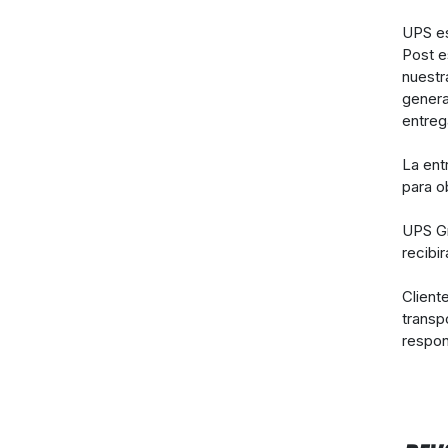
UPS es
Post e
nuestr
genera
entreg
La ent
para o
UPS Gr
recibi
Client
transp
respon