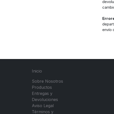
devolu
cambio
Error
depart
envío 
Inicio
Sobre Nosotros
Productos
Entregas y
Devoluciones
Aviso Legal
Términos y