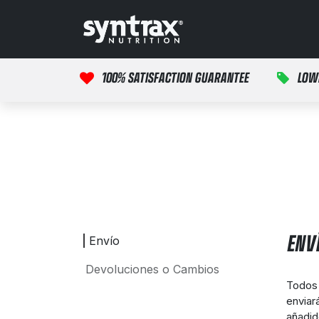
Ir al contenido
Inicio
Productos
100% SATISFACTION GUARANTEE
LOW
ENV
Envío
Devoluciones o Cambios
Todos 
enviar
añadid