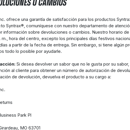
OLUCIONES O CAMBIOS
Inc. ofrece una garantía de satisfacción para los productos Syntr
to Syntrax®, comuníquese con nuestro departamento de atención 
r información sobre devoluciones o cambios. Nuestro horario de a
. m., hora del centro, excepto los principales días festivos nacio
días a partir de la fecha de entrega. Sin embargo, si tiene algún
s todo lo posible por ayudarle.
facción:
Si desea devolver un sabor que no le gusta por su sabo
nción al cliente para obtener un número de autorización de devol
zación de devolución, devuelva el producto a su cargo a:
nc.
Returns
usiness Park Pl
Girardeau, MO 63701