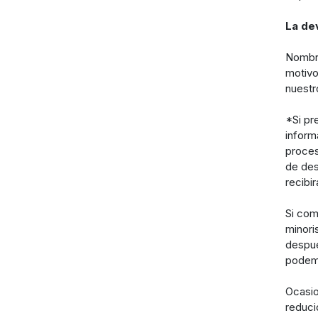
La de
Nombre
motivo
nuestr
*Si pr
inform
proces
de des
recibi
Si com
minori
despué
podemo
Ocasio
reduci