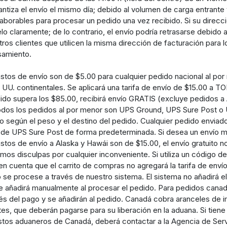
antiza el envío el mismo día; debido al volumen de carga entrante
laborables para procesar un pedido una vez recibido. Si su direcci
elo claramente; de lo contrario, el envío podría retrasarse debid
tros clientes que utilicen la misma dirección de facturación para 
samiento.
stos de envío son de $5.00 para cualquier pedido nacional al p
. UU. continentales. Se aplicará una tarifa de envío de $15.00 a 
ido supera los $85.00, recibirá envío GRATIS (excluye pedidos a
odos los pedidos al por menor son UPS Ground, UPS Sure Post o U
 según el peso y el destino del pedido. Cualquier pedido enviad
 de UPS Sure Post de forma predeterminada. Si desea un envío má
stos de envío a Alaska y Hawái son de $15.00, el envío gratuito no
imos disculpas por cualquier inconveniente. Si utiliza un código d
en cuenta que el carrito de compras no agregará la tarifa de env
 se procese a través de nuestro sistema. El sistema no añadirá e
e añadirá manualmente al procesar el pedido. Para pedidos canadi
s del pago y se añadirán al pedido. Canadá cobra aranceles de 
tes, que deberán pagarse para su liberación en la aduana. Si tien
tos aduaneros de Canadá, deberá contactar a la Agencia de Servi