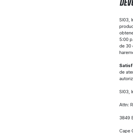
DEV
SI03, 
produc
obtene
5:00 p
de 30 
haremo
Satis
de ate
autori
SI03, I
Attn: 
3849 B
Cape 