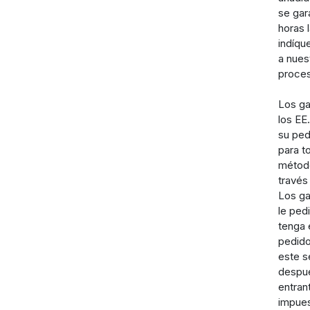
se gar
horas 
indíqu
a nues
proce
Los ga
los EE
su ped
para t
método
través
Los ga
le ped
tenga 
pedido
este s
despué
entran
impues